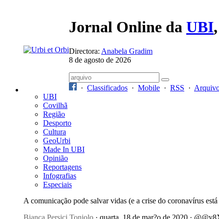
Jornal Online da
UBI
Directora:
Anabela Gradim
8 de agosto de 2026
·
Classificados
·
Mobile
·
RSS
·
Arquiv
UBI
Covilhã
Região
Desporto
Cultura
GeoUrbi
Made In UBI
Opinião
Reportagens
Infografias
Especiais
A comunicação pode salvar vidas (e a crise do coronavírus está 
Bianca Persici Toniolo
· quarta, 18 de mar?o de 2020 · @@y