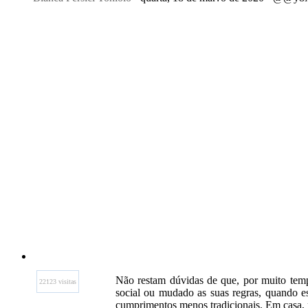
Não restam dúvidas de que, por muito tem
22123 visitas
social ou mudado as suas regras, quando es
cumprimentos menos tradicionais. Em casa, n