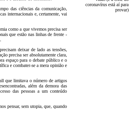
ampo das ciências da comunicação,
cas internacionais e, certamente, vai
emia como a que vivemos precisa ser
nais que estão nas linhas de frente -
.
recisam deixar de lado as tensões,
ão precisa ser absolutamente clara,
ra espaço para o debate público e o
tífica e combater-se a mera opinião e
ll que limitava o número de artigos
desencontradas, além da demora das
 acesso das pessoas a um conteúdo
mos pensar, sem utopia, que, quando