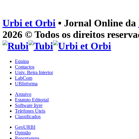
Urbi et Orbi
• Jornal Online da
2026 © Todos os direitos reserva
Equipa
Contactos
Univ. Beira Interior
LabCom
UBInforma
Arquivo
Estatuto Editorial
Software livre
Telefones Úteis
Classificados
GeoURBI
Opinião
Reportagens