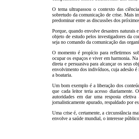
O tema ultrapassou o contexto das ciênc
sobretudo da comunicação de crise. Mais impo
predominar entre as discussões dos próximos
Porque, quando envolve desastres naturais 
objeto de estudo pelos investigadores da com
seja no comando da comunicação das organiza
O momento é propício para refletirmos sob
ocupar os espaços e viver em harmonia. Na 
direta e persuasiva para alcançar os seus 
envolvimento dos indivíduos, cuja adesão é i
a boataria.
Um bom exemplo é a liberação dos conteúdos
que cada leitor teria acesso diariamente.
autoridades em dar uma resposta efetiva
jornalisticamente apurado, respaldado por es
Uma crise é, certamente, a circunstância m
envolve a saúde mundial, o interesse público