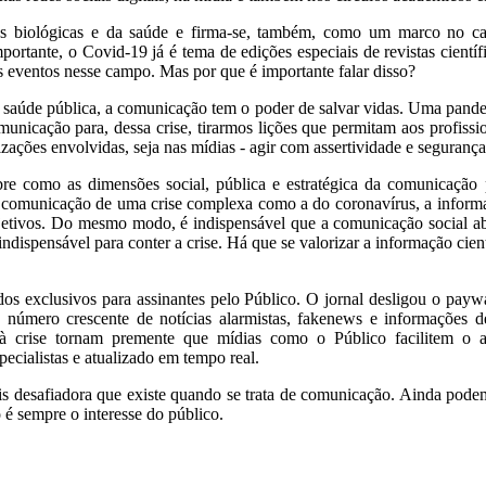
ias biológicas e da saúde e firma-se, também, como um marco no c
rtante, o Covid-19 já é tema de edições especiais de revistas científi
 eventos nesse campo. Mas por que é importante falar disso?
e saúde pública, a comunicação tem o poder de salvar vidas. Uma pand
unicação para, dessa crise, tirarmos lições que permitam aos profissio
ções envolvidas, seja nas mídias - agir com assertividade e segurança
re como as dimensões social, pública e estratégica da comunicação p
comunicação de uma crise complexa como a do coronavírus, a informaç
objetivos. Do mesmo modo, é indispensável que a comunicação social ab
ndispensável para conter a crise. Há que se valorizar a informação cien
 exclusivos para assinantes pelo Público. O jornal desligou o paywa
 O número crescente de notícias alarmistas, fakenews e informações 
 à crise tornam premente que mídias como o Público facilitem o
pecialistas e atualizado em tempo real.
ais desafiadora que existe quando se trata de comunicação. Ainda pode
 é sempre o interesse do público.