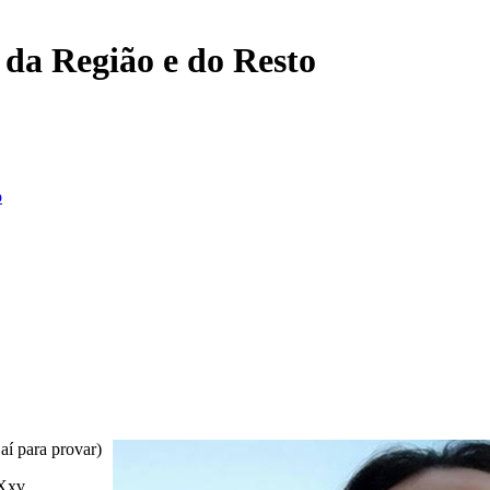
, da Região e do Resto
o
aí para provar)
8Xxv