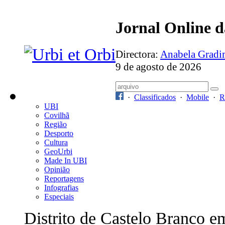
Jornal Online 
Directora:
Anabela Grad
9 de agosto de 2026
·
Classificados
·
Mobile
·
R
UBI
Covilhã
Região
Desporto
Cultura
GeoUrbi
Made In UBI
Opinião
Reportagens
Infografias
Especiais
Distrito de Castelo Branco e