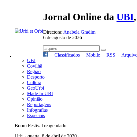
Jornal Online da
UBI
Directora:
Anabela Gradim
6 de agosto de 2026
·
Classificados
·
Mobile
·
RSS
·
Arquiv
UBI
Covilhã
Região
Desporto
Cultura
GeoUrbi
Made In UBI
Opinião
Reportagens
Infografias
Especiais
Boom Festival reagendado
Urbi
· quarta, 8 de abril de 2020 ·