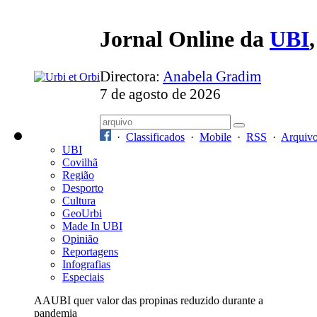
Jornal Online da
UBI
Directora:
Anabela Gradim
7 de agosto de 2026
·
Classificados
·
Mobile
·
RSS
·
Arquiv
UBI
Covilhã
Região
Desporto
Cultura
GeoUrbi
Made In UBI
Opinião
Reportagens
Infografias
Especiais
AAUBI quer valor das propinas reduzido durante a
pandemia