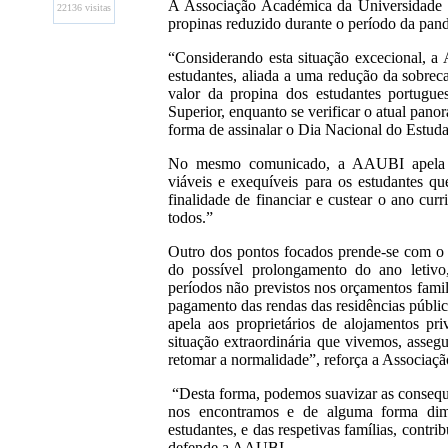
A Associação Académica da Universidade d
22136 visitas
propinas reduzido durante o período da pan
“Considerando esta situação excecional, a
estudantes, aliada a uma redução da sobrec
valor da propina dos estudantes portugue
Superior, enquanto se verificar o atual pan
forma de assinalar o Dia Nacional do Estuda
No mesmo comunicado, a AAUBI apela “à 
viáveis e exequíveis para os estudantes qu
finalidade de financiar e custear o ano curr
todos.”
Outro dos pontos focados prende-se com o 
do possível prolongamento do ano letivo
períodos não previstos nos orçamentos fami
pagamento das rendas das residências públic
apela aos proprietários de alojamentos 
situação extraordinária que vivemos, asseg
retomar a normalidade”, reforça a Associaç
“Desta forma, podemos suavizar as consequê
nos encontramos e de alguma forma dimi
estudantes, e das respetivas famílias, contri
defende a AAUBI.