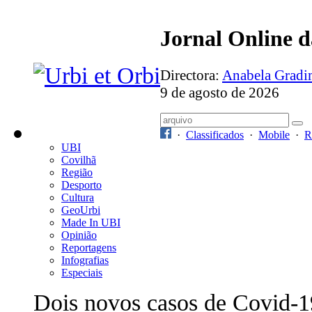
Jornal Online 
Directora:
Anabela Grad
9 de agosto de 2026
·
Classificados
·
Mobile
·
R
UBI
Covilhã
Região
Desporto
Cultura
GeoUrbi
Made In UBI
Opinião
Reportagens
Infografias
Especiais
Dois novos casos de Covid-1