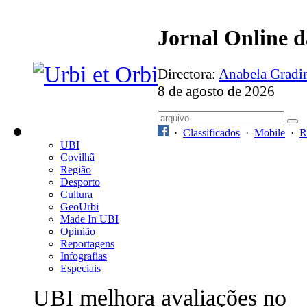
Jornal Online 
Directora:
Anabela Grad
8 de agosto de 2026
·
Classificados
·
Mobile
·
R
UBI
Covilhã
Região
Desporto
Cultura
GeoUrbi
Made In UBI
Opinião
Reportagens
Infografias
Especiais
UBI melhora avaliações no