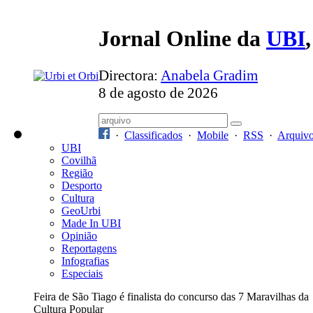
Jornal Online da
UBI
Directora:
Anabela Gradim
8 de agosto de 2026
·
Classificados
·
Mobile
·
RSS
·
Arquiv
UBI
Covilhã
Região
Desporto
Cultura
GeoUrbi
Made In UBI
Opinião
Reportagens
Infografias
Especiais
Feira de São Tiago é finalista do concurso das 7 Maravilhas da
Cultura Popular