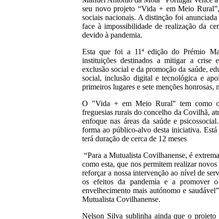
seu novo projeto “Vida + em Meio Rural”, 
sociais nacionais. A distinção foi anunciad
face à impossibilidade de realização da ce
devido à pandemia.
Esta que foi a 11ª edição do Prémio Ma
instituições destinados a mitigar a cris
exclusão social e da promoção da saúde, e
social, inclusão digital e tecnológica e ap
primeiros lugares e sete menções honrosas, n
O "Vida + em Meio Rural͘" tem como obj
freguesias rurais do concelho da Covilhã, a
enfoque nas áreas da saúde e psicossocial.
forma ao público-alvo desta iniciativa. Est
terá duração de cerca de 12 meses
“Para a Mutualista Covilhanense, é extremam
como esta, que nos permitem realizar novos
reforçar a nossa intervenção ao nível de ser
os efeitos da pandemia e a promover o
envelhecimento mais autónomo e saudável”,
Mutualista Covilhanense.
Nelson Silva sublinha ainda que o projeto