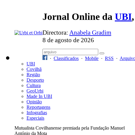
Jornal Online da
UBI
Directora:
Anabela Gradim
8 de agosto de 2026
·
Classificados
·
Mobile
·
RSS
·
Arquiv
UBI
Covilhã
Região
Desporto
Cultura
GeoUrbi
Made In UBI
Opinião
Reportagens
Infografias
Especiais
Mutualista Covilhanense premiada pela Fundação Manuel
António da Mota