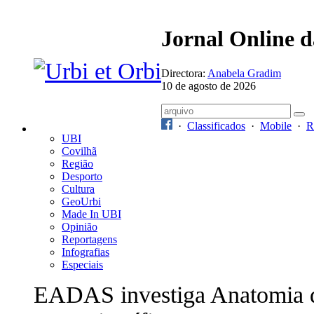
Jornal Online 
Directora:
Anabela Gradim
10 de agosto de 2026
·
Classificados
·
Mobile
·
R
UBI
Covilhã
Região
Desporto
Cultura
GeoUrbi
Made In UBI
Opinião
Reportagens
Infografias
Especiais
EADAS investiga Anatomia 