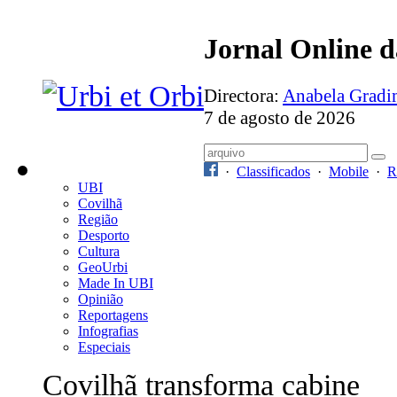
Jornal Online 
Directora:
Anabela Grad
7 de agosto de 2026
·
Classificados
·
Mobile
·
R
UBI
Covilhã
Região
Desporto
Cultura
GeoUrbi
Made In UBI
Opinião
Reportagens
Infografias
Especiais
Covilhã transforma cabine