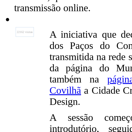
transmissão online.
A iniciativa que d
22162 visitas
dos Paços do Con
transmitida na rede 
da página do Mun
também na
pági
Covilhã
a Cidade C
Design.
A sessão come
introdutório, seg