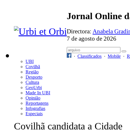
Jornal Online 
Directora:
Anabela Grad
7 de agosto de 2026
·
Classificados
·
Mobile
·
R
UBI
Covilhã
Região
Desporto
Cultura
GeoUrbi
Made In UBI
Opinião
Reportagens
Infografias
Especiais
Covilhã candidata a Cidade