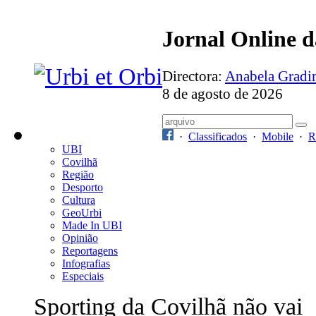
Jornal Online 
Directora:
Anabela Grad
8 de agosto de 2026
·
Classificados
·
Mobile
·
R
UBI
Covilhã
Região
Desporto
Cultura
GeoUrbi
Made In UBI
Opinião
Reportagens
Infografias
Especiais
Sporting da Covilhã não vai