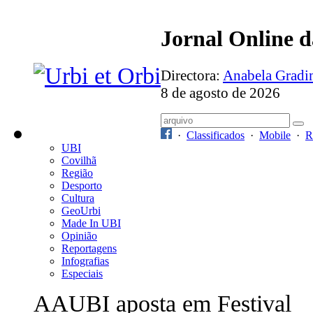
Jornal Online 
Directora:
Anabela Grad
8 de agosto de 2026
·
Classificados
·
Mobile
·
R
UBI
Covilhã
Região
Desporto
Cultura
GeoUrbi
Made In UBI
Opinião
Reportagens
Infografias
Especiais
AAUBI aposta em Festival