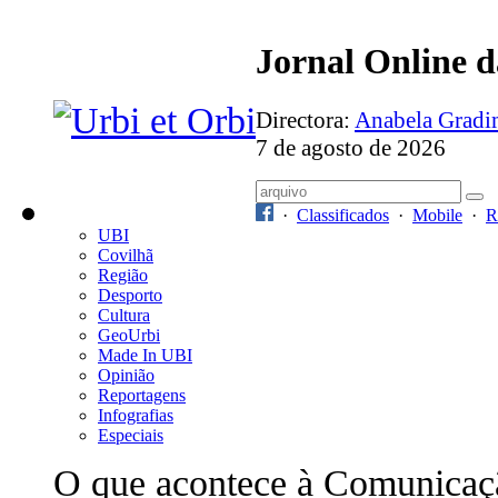
Jornal Online 
Directora:
Anabela Grad
7 de agosto de 2026
·
Classificados
·
Mobile
·
R
UBI
Covilhã
Região
Desporto
Cultura
GeoUrbi
Made In UBI
Opinião
Reportagens
Infografias
Especiais
O que acontece à Comunicaç