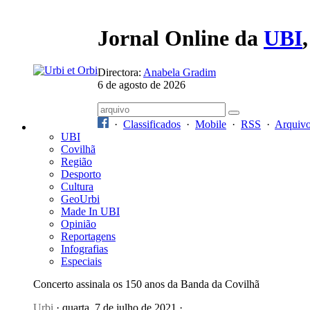
Jornal Online da
UBI
Directora:
Anabela Gradim
6 de agosto de 2026
·
Classificados
·
Mobile
·
RSS
·
Arquiv
UBI
Covilhã
Região
Desporto
Cultura
GeoUrbi
Made In UBI
Opinião
Reportagens
Infografias
Especiais
Concerto assinala os 150 anos da Banda da Covilhã
Urbi
· quarta, 7 de julho de 2021 ·