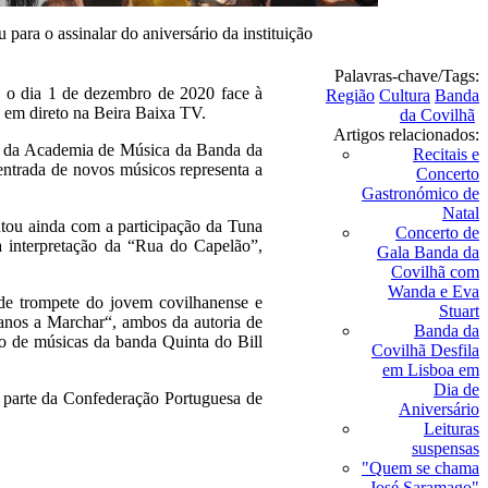
 para o assinalar do aniversário da instituição
Palavras-chave/Tags:
e o dia 1 de dezembro de 2020 face à
Região
Cultura
Banda
o em direto na Beira Baixa TV.
da Covilhã
Artigos relacionados:
dos da Academia de Música da Banda da
Recitais e
 entrada de novos músicos representa a
Concerto
Gastronómico de
Natal
tou ainda com a participação da Tuna
Concerto de
 interpretação da “Rua do Capelão”,
Gala Banda da
Covilhã com
Wanda e Eva
 de trompete do jovem covilhanense e
Stuart
nos a Marchar“, ambos da autoria de
Banda da
o de músicas da banda Quinta do Bill
Covilhã Desfila
em Lisboa em
Dia de
 parte da Confederação Portuguesa de
Aniversário
Leituras
suspensas
"Quem se chama
José Saramago"