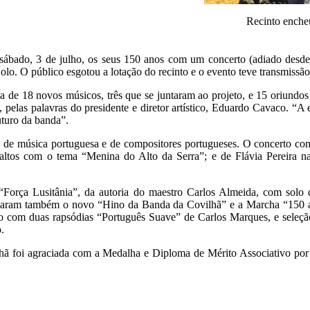
Recinto encheu
sábado, 3 de julho, os seus 150 anos com um concerto (adiado desd
Colo. O público esgotou a lotação do recinto e o evento teve transmissã
da de 18 novos músicos, três que se juntaram ao projeto, e 15 oriun
 pelas palavras do presidente e diretor artístico, Eduardo Cavaco. “A
uturo da banda”.
 de música portuguesa e de compositores portugueses. O concerto con
ltos com o tema “Menina do Alto da Serra”; e de Flávia Pereira na
 “Força Lusitânia”, da autoria do maestro Carlos Almeida, com solo
oaram também o novo “Hino da Banda da Covilhã” e a Marcha “150 a
 com duas rapsódias “Português Suave” de Carlos Marques, e seleçã
.
ã foi agraciada com a Medalha e Diploma de Mérito Associativo por