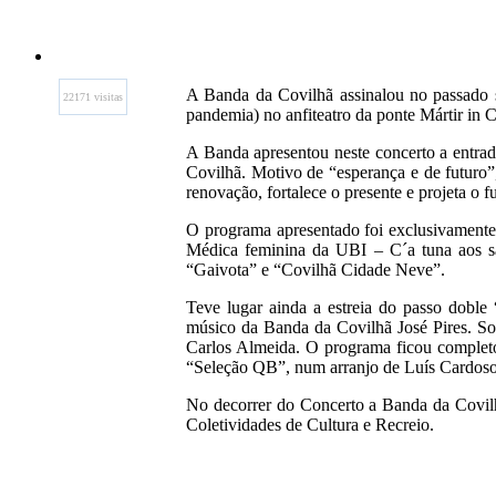
A Banda da Covilhã assinalou no passado 
22171 visitas
pandemia) no anfiteatro da ponte Mártir in 
A Banda apresentou neste concerto a entra
Covilhã. Motivo de “esperança e de futuro”,
renovação, fortalece o presente e projeta o f
O programa apresentado foi exclusivamente
Médica feminina da UBI – C´a tuna aos sa
“Gaivota” e “Covilhã Cidade Neve”.
Teve lugar ainda a estreia do passo doble
músico da Banda da Covilhã José Pires. S
Carlos Almeida. O programa ficou completo
“Seleção QB”, num arranjo de Luís Cardoso
No decorrer do Concerto a Banda da Covilh
Coletividades de Cultura e Recreio.