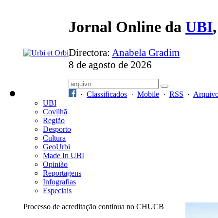
Jornal Online da
UBI
Directora:
Anabela Gradim
8 de agosto de 2026
·
Classificados
·
Mobile
·
RSS
·
Arquiv
UBI
Covilhã
Região
Desporto
Cultura
GeoUrbi
Made In UBI
Opinião
Reportagens
Infografias
Especiais
Processo de acreditação continua no CHUCB