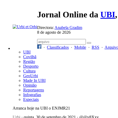
Jornal Online da
UBI
Directora:
Anabela Gradim
8 de agosto de 2026
·
Classificados
·
Mobile
·
RSS
·
Arquiv
UBI
Covilhã
Região
Desporto
Cultura
GeoUrbi
Made In UBI
Opinião
Reportagens
Infografias
Especiais
Arranca hoje na UBI o ENJMR21
Urbi
· quinta, 30 de setembro de 2021 · @@y8Xxv