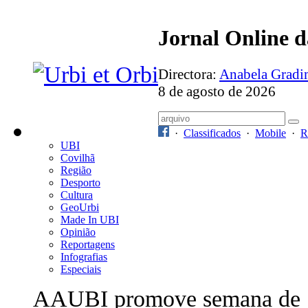
Jornal Online 
Directora:
Anabela Grad
8 de agosto de 2026
·
Classificados
·
Mobile
·
R
UBI
Covilhã
Região
Desporto
Cultura
GeoUrbi
Made In UBI
Opinião
Reportagens
Infografias
Especiais
AAUBI promove semana de