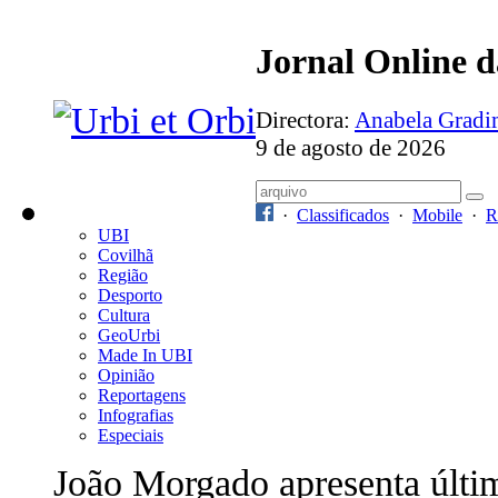
Jornal Online 
Directora:
Anabela Grad
9 de agosto de 2026
·
Classificados
·
Mobile
·
R
UBI
Covilhã
Região
Desporto
Cultura
GeoUrbi
Made In UBI
Opinião
Reportagens
Infografias
Especiais
João Morgado apresenta últi