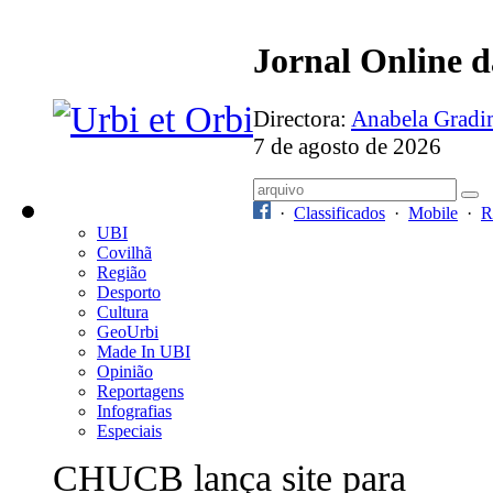
Jornal Online 
Directora:
Anabela Grad
7 de agosto de 2026
·
Classificados
·
Mobile
·
R
UBI
Covilhã
Região
Desporto
Cultura
GeoUrbi
Made In UBI
Opinião
Reportagens
Infografias
Especiais
CHUCB lança site para