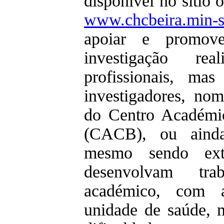
disponível no sítio
www.chcbeira.min-s
apoiar e promov
investigação re
profissionais, ma
investigadores, no
do Centro Académic
(CACB), ou ainda
mesmo sendo exte
desenvolvam tra
académico, com a
unidade de saúde, 