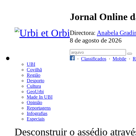
Jornal Online 
Directora:
Anabela Grad
8 de agosto de 2026
·
Classificados
·
Mobile
·
R
UBI
Covilhã
Região
Desporto
Cultura
GeoUrbi
Made In UBI
Opinião
Reportagens
Infografias
Especiais
Desconstruir o assédio atravé