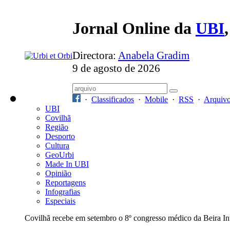
Jornal Online da
UBI
Directora:
Anabela Gradim
9 de agosto de 2026
·
Classificados
·
Mobile
·
RSS
·
Arquiv
UBI
Covilhã
Região
Desporto
Cultura
GeoUrbi
Made In UBI
Opinião
Reportagens
Infografias
Especiais
Covilhã recebe em setembro o 8º congresso médico da Beira Int