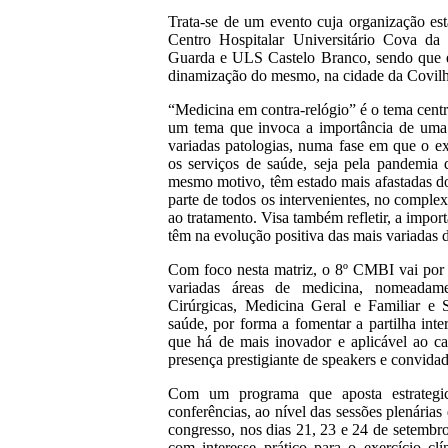
Trata-se de um evento cuja organização es
Centro Hospitalar Universitário Cova 
Guarda e ULS Castelo Branco, sendo que
dinamização do mesmo, na cidade da Covilh
“Medicina em contra-relógio” é o tema centr
um tema que invoca a importância de uma 
variadas patologias, numa fase em que o ex
os serviços de saúde, seja pela pandemia 
mesmo motivo, têm estado mais afastadas do
parte de todos os intervenientes, no comple
ao tratamento. Visa também refletir, a impor
têm na evolução positiva das mais variadas 
Com foco nesta matriz, o 8º CMBI vai por es
variadas áreas de medicina, nomeadamen
Cirúrgicas, Medicina Geral e Familiar e S
saúde, por forma a fomentar a partilha inter
que há de mais inovador e aplicável ao c
presença prestigiante de speakers e convidad
Com um programa que aposta estrategic
conferências, ao nível das sessões plenárias
congresso, nos dias 21, 23 e 24 de setembro,
com interesse prático para o exercício clí