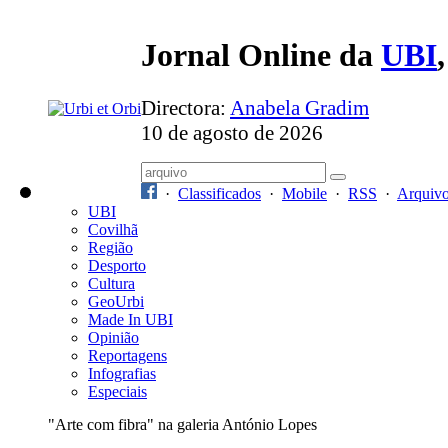
Jornal Online da
UBI
Directora:
Anabela Gradim
10 de agosto de 2026
·
Classificados
·
Mobile
·
RSS
·
Arquiv
UBI
Covilhã
Região
Desporto
Cultura
GeoUrbi
Made In UBI
Opinião
Reportagens
Infografias
Especiais
"Arte com fibra" na galeria António Lopes