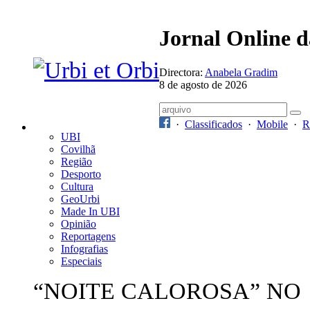
Jornal Online 
Directora:
Anabela Gradim
8 de agosto de 2026
·
Classificados
·
Mobile
·
R
UBI
Covilhã
Região
Desporto
Cultura
GeoUrbi
Made In UBI
Opinião
Reportagens
Infografias
Especiais
“NOITE CALOROSA” NO