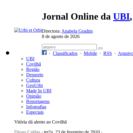
Jornal Online da
UBI
Directora:
Anabela Gradim
8 de agosto de 2026
·
Classificados
·
Mobile
·
RSS
·
Arquiv
UBI
Covilhã
Região
Desporto
Cultura
GeoUrbi
Made In UBI
Opinião
Reportagens
Infografias
Especiais
Vitória dá alento ao Covilhã
Diogo Caldas
· ter?a, 23 de fevereiro de 2010 ·