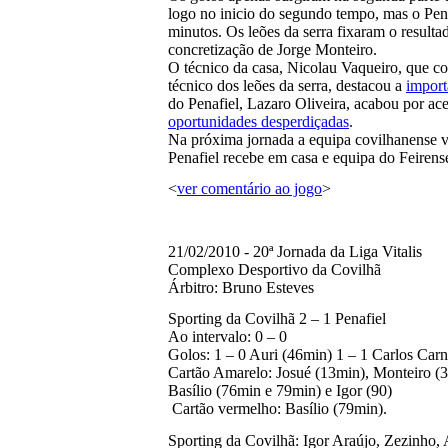
logo no inicio do segundo tempo, mas o Pen
minutos. Os leões da serra fixaram o resulta
concretização de Jorge Monteiro.
O técnico da casa, Nicolau Vaqueiro, que c
técnico dos leões da serra, destacou a
import
do Penafiel, Lazaro Oliveira, acabou por ace
oportunidades desperdiçadas
.
Na próxima jornada a equipa covilhanense via
Penafiel recebe em casa e equipa do Feirens
<
ver comentário ao jogo
>
21/02/2010 - 20ª Jornada da Liga Vitalis
Complexo Desportivo da Covilhã
Árbitro: Bruno Esteves
Sporting da Covilhã 2 – 1 Penafiel
Ao intervalo: 0 – 0
Golos: 1 – 0 Auri (46min) 1 – 1 Carlos Car
Cartão Amarelo: Josué (13min), Monteiro (
Basílio (76min e 79min) e Igor (90)
Cartão vermelho: Basílio (79min).
Sporting da Covilhã: Igor Araújo, Zezinho