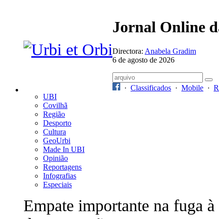
Jornal Online 
Directora:
Anabela Gradim
6 de agosto de 2026
·
Classificados
·
Mobile
·
R
UBI
Covilhã
Região
Desporto
Cultura
GeoUrbi
Made In UBI
Opinião
Reportagens
Infografias
Especiais
Empate importante na fuga à