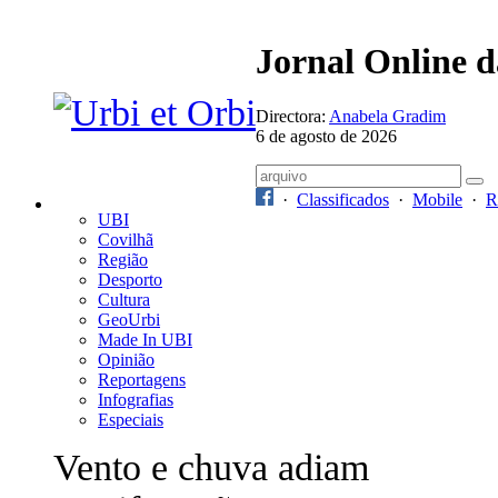
Jornal Online 
Directora:
Anabela Gradim
6 de agosto de 2026
·
Classificados
·
Mobile
·
R
UBI
Covilhã
Região
Desporto
Cultura
GeoUrbi
Made In UBI
Opinião
Reportagens
Infografias
Especiais
Vento e chuva adiam