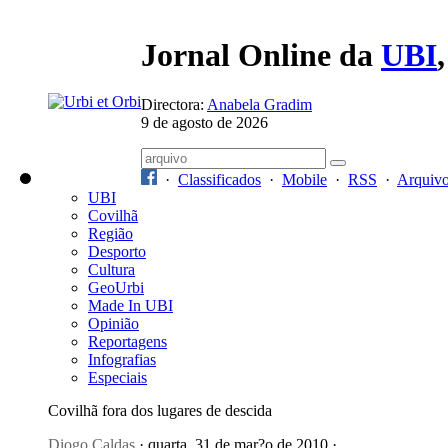
Jornal Online da
UBI
Directora:
Anabela Gradim
9 de agosto de 2026
·
Classificados
·
Mobile
·
RSS
·
Arquiv
UBI
Covilhã
Região
Desporto
Cultura
GeoUrbi
Made In UBI
Opinião
Reportagens
Infografias
Especiais
Covilhã fora dos lugares de descida
Diogo Caldas
· quarta, 31 de mar?o de 2010 ·