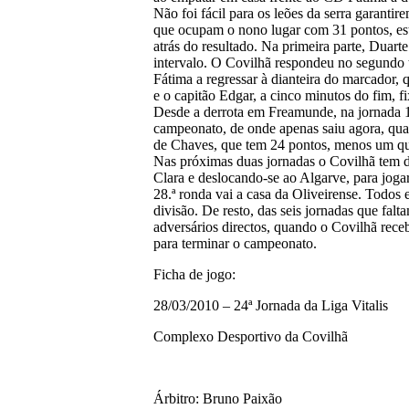
Não foi fácil para os leões da serra garantir
que ocupam o nono lugar com 31 pontos, est
atrás do resultado. Na primeira parte, Duart
intervalo. O Covilhã respondeu no segundo
Fátima a regressar à dianteira do marcador,
e o capitão Edgar, a cinco minutos do fim, fi
Desde a derrota em Freamunde, na jornada 1
campeonato, de onde apenas saiu agora, quas
de Chaves, que tem 24 pontos, menos um qu
Nas próximas duas jornadas o Covilhã tem du
Clara e deslocando-se ao Algarve, para joga
28.ª ronda vai a casa da Oliveirense. Todos 
divisão. De resto, das seis jornadas que falt
adversários directos, quando o Covilhã rece
para terminar o campeonato.
Ficha de jogo:
28/03/2010 – 24ª Jornada da Liga Vitalis
Complexo Desportivo da Covilhã
Árbitro: Bruno Paixão