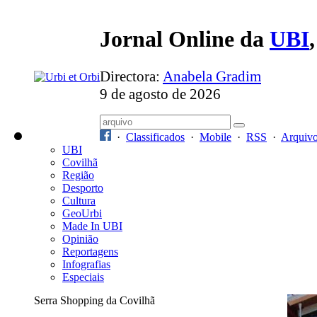
Jornal Online da
UBI
Directora:
Anabela Gradim
9 de agosto de 2026
·
Classificados
·
Mobile
·
RSS
·
Arquiv
UBI
Covilhã
Região
Desporto
Cultura
GeoUrbi
Made In UBI
Opinião
Reportagens
Infografias
Especiais
Serra Shopping da Covilhã