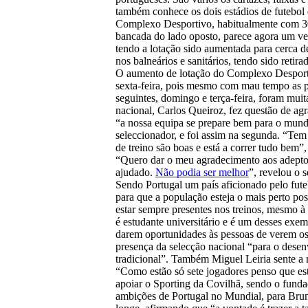
também conhece os dois estádios de futebol 
Complexo Desportivo, habitualmente com 30
bancada do lado oposto, parece agora um ve
tendo a lotação sido aumentada para cerca 
nos balneários e sanitários, tendo sido retir
O aumento de lotação do Complexo Desportivo
sexta-feira, pois mesmo com mau tempo as pe
seguintes, domingo e terça-feira, foram muit
nacional, Carlos Queiroz, fez questão de agr
“a nossa equipa se prepare bem para o mund
seleccionador, e foi assim na segunda. “Tem 
de treino são boas e está a correr tudo bem”,
“Quero dar o meu agradecimento aos adeptos
ajudado.
Não podia ser melhor
”, revelou o 
Sendo Portugal um país aficionado pelo futebo
para que a população esteja o mais perto po
estar sempre presentes nos treinos, mesmo à
é estudante universitário e é um desses exem
darem oportunidades às pessoas de verem os
presença da selecção nacional “para o dese
tradicional”. Também Miguel Leiria sente a
“Como estão só sete jogadores penso que es
apoiar o Sporting da Covilhã, sendo o funda
ambições de Portugal no Mundial, para Bruno