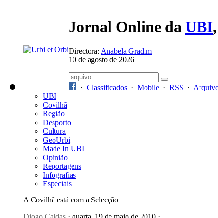
Jornal Online da
UBI
Directora:
Anabela Gradim
10 de agosto de 2026
·
Classificados
·
Mobile
·
RSS
·
Arquiv
UBI
Covilhã
Região
Desporto
Cultura
GeoUrbi
Made In UBI
Opinião
Reportagens
Infografias
Especiais
A Covilhã está com a Selecção
Diogo Caldas
· quarta, 19 de maio de 2010 ·