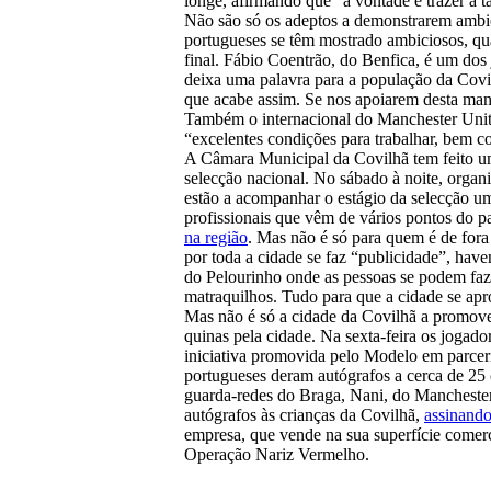
longe, afirmando que “a vontade é trazer a t
Não são só os adeptos a demonstrarem ambi
portugueses se têm mostrado ambiciosos, qu
final. Fábio Coentrão, do Benfica, é um d
deixa uma palavra para a população da Covi
que acabe assim. Se nos apoiarem desta man
Também o internacional do Manchester Unite
“excelentes condições para trabalhar, bem c
A Câmara Municipal da Covilhã tem feito um
selecção nacional. No sábado à noite, organ
estão a acompanhar o estágio da selecção u
profissionais que vêm de vários pontos do 
na região
. Mas não é só para quem é de for
por toda a cidade se faz “publicidade”, hav
do Pelourinho onde as pessoas se podem faze
matraquilhos. Tudo para que a cidade se apr
Mas não é só a cidade da Covilhã a promove
quinas pela cidade. Na sexta-feira os jogad
iniciativa promovida pelo Modelo em parcer
portugueses deram autógrafos a cerca de 25
guarda-redes do Braga, Nani, do Mancheste
autógrafos às crianças da Covilhã,
assinand
empresa, que vende na sua superfície comerci
Operação Nariz Vermelho.