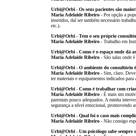
Urbi@Orbi - Os seus pacientes são maior
Maria Adelaide Ribeiro -
Por opção a popul
inseridos, daí ser também necessário trabalha
etc.).
Urbi@Orbi - Tem o seu próprio consultóri
Maria Adelaide Ribeiro -
Trabalho em Inst
Urbi@Orbi - Como é o espaço onde dá as
Maria Adelaide Ribeiro -
São salas onde é 
Urbi@Orbi - O ambiente do consultório é
Maria Adelaide Ribeiro -
Sim, claro. Deve 
ter materiais e equipamentos indicados para 
Urbi@Orbi - Como é trabalhar com crianç
Maria Adelaide Ribeiro -
É mais um motivo 
parentais pouco adequados. A minha interven
segurança a nível emocional, promovendo as
Urbi@Orbi - Qual foi o caso mais compli
Maria Adelaide Ribeiro -
Não consigo espe
Urbi@Orbi - Um psicólogo sabe sempre o 