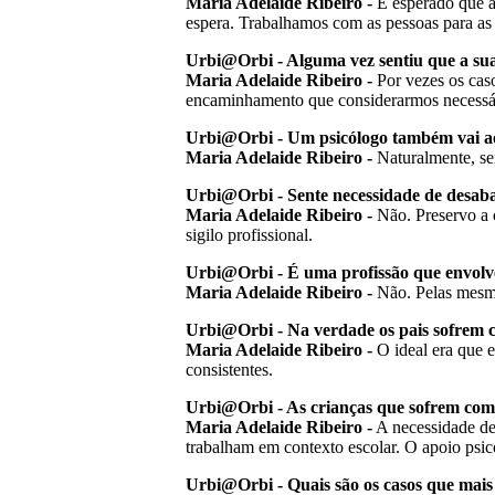
Maria Adelaide Ribeiro -
É esperado que as
espera. Trabalhamos com as pessoas para as 
Urbi@Orbi - Alguma vez sentiu que a sua 
Maria Adelaide Ribeiro -
Por vezes os caso
encaminhamento que considerarmos necessá
Urbi@Orbi - Um psicólogo também vai ao
Maria Adelaide Ribeiro -
Naturalmente, se
Urbi@Orbi - Sente necessidade de desab
Maria Adelaide Ribeiro -
Não. Preservo a c
sigilo profissional.
Urbi@Orbi - É uma profissão que envolv
Maria Adelaide Ribeiro -
Não. Pelas mesmas
Urbi@Orbi - Na verdade os pais sofrem co
Maria Adelaide Ribeiro -
O ideal era que e
consistentes.
Urbi@Orbi - As crianças que sofrem com os
Maria Adelaide Ribeiro -
A necessidade de 
trabalham em contexto escolar. O apoio psico
Urbi@Orbi - Quais são os casos que mais 