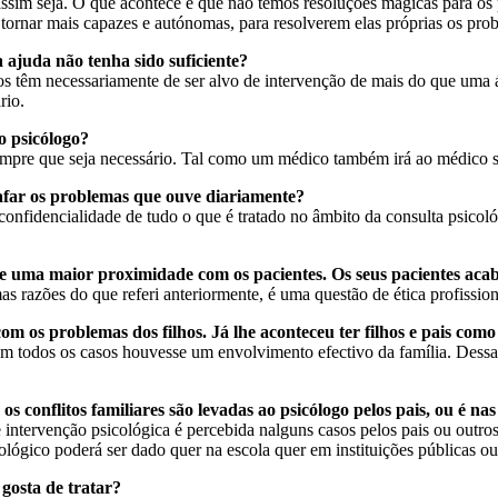
sim seja. O que acontece é que não temos resoluções mágicas para os 
tornar mais capazes e autónomas, para resolverem elas próprias os pro
ajuda não tenha sido suficiente?
s têm necessariamente de ser alvo de intervenção de mais do que uma 
rio.
 psicólogo?
mpre que seja necessário. Tal como um médico também irá ao médico se
afar os problemas que ouve diariamente?
onfidencialidade de tudo o que é tratado no âmbito da consulta psicol
e uma maior proximidade com os pacientes. Os seus pacientes aca
 razões do que referi anteriormente, é uma questão de ética profission
m os problemas dos filhos. Já lhe aconteceu ter filhos e pais co
m todos os casos houvesse um envolvimento efectivo da família. Dessa 
 conflitos familiares são levadas ao psicólogo pelos pais, ou é nas
intervenção psicológica é percebida nalguns casos pelos pais ou outros 
lógico poderá ser dado quer na escola quer em instituições públicas ou
gosta de tratar?