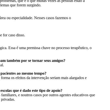
problemas, que é o que muitas vezes as pessoas estão à
blemas que forem surgindo.
área ou especialidade. Nesses casos fazemos o
 for caso disso.
ógica. Essa é uma premissa chave no processo terapêutico, o
bam também por se tornar seus amigos?
al.
mo pacientes ao mesmo tempo?
forma os efeitos da intervenção seriam mais alargados e
 escolas que é dado este tipo de apoio?
familiares, e noutros casos por outros agentes educativos que
 privadas.