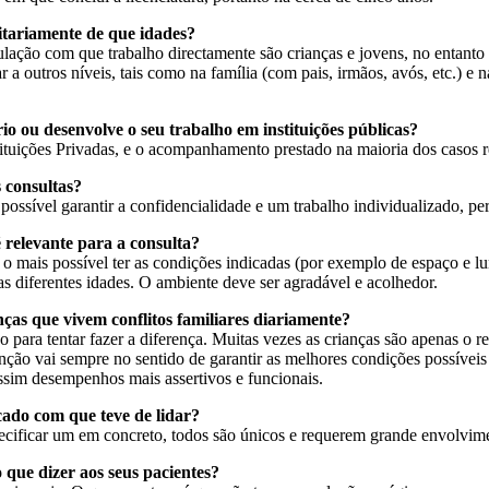
itariamente de que idades?
ação com que trabalho directamente são crianças e jovens, no entanto 
r a outros níveis, tais como na família (com pais, irmãos, avós, etc.) e 
o ou desenvolve o seu trabalho em instituições públicas?
ituições Privadas, e o acompanhamento prestado na maioria dos casos r
 consultas?
possível garantir a confidencialidade e um trabalho individualizado, p
 relevante para a consulta?
o mais possível ter as condições indicadas (por exemplo de espaço e lu
as diferentes idades. O ambiente deve ser agradável e acolhedor.
as que vivem conflitos familiares diariamente?
para tentar fazer a diferença. Muitas vezes as crianças são apenas o r
ção vai sempre no sentido de garantir as melhores condições possíveis p
sim desempenhos mais assertivos e funcionais.
cado com que teve de lidar?
cificar um em concreto, todos são únicos e requerem grande envolvim
que dizer aos seus pacientes?