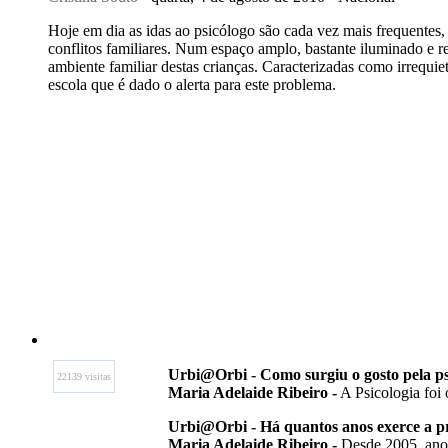
Hoje em dia as idas ao psicólogo são cada vez mais frequentes, 
conflitos familiares. Num espaço amplo, bastante iluminado e r
ambiente familiar destas crianças. Caracterizadas como irrequie
escola que é dado o alerta para este problema.
Urbi@Orbi - Como surgiu o gosto pela ps
22139 visitas
Maria Adelaide Ribeiro -
A Psicologia foi 
Urbi@Orbi - Há quantos anos exerce a pr
Maria Adelaide Ribeiro -
Desde 2005, ano e