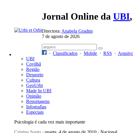
Jornal Online da
UBI
Directora:
Anabela Gradim
7 de agosto de 2026
·
Classificados
·
Mobile
·
RSS
·
Arquiv
UBI
Covilhã
Região
Desporto
Cultura
GeoUrbi
Made In UBI
Opinião
Reportagens
Infografias
Especiais
Psicologia é cada vez mais importante
Cristina Souto
· quarta, 4 de agosto de 2010 · Nacional