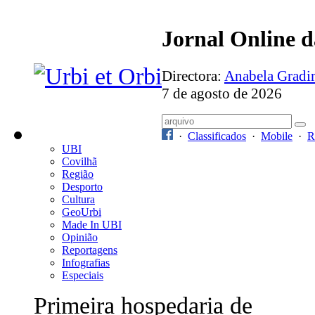
Jornal Online 
Directora:
Anabela Grad
7 de agosto de 2026
·
Classificados
·
Mobile
·
R
UBI
Covilhã
Região
Desporto
Cultura
GeoUrbi
Made In UBI
Opinião
Reportagens
Infografias
Especiais
Primeira hospedaria de