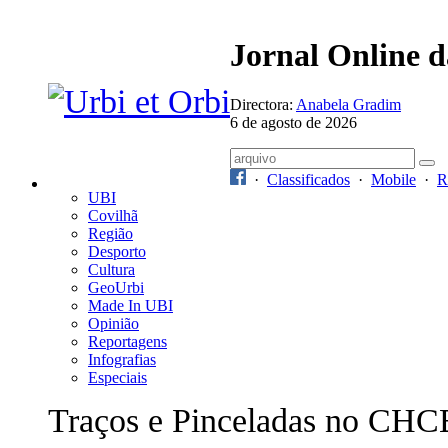
Jornal Online 
Directora:
Anabela Gradim
6 de agosto de 2026
·
Classificados
·
Mobile
·
R
UBI
Covilhã
Região
Desporto
Cultura
GeoUrbi
Made In UBI
Opinião
Reportagens
Infografias
Especiais
Traços e Pinceladas no CHC