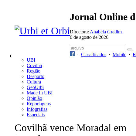
Jornal Online 
Directora:
Anabela Gradim
6 de agosto de 2026
·
Classificados
·
Mobile
·
R
UBI
Covilhã
Região
Desporto
Cultura
GeoUrbi
Made In UBI
Opinião
Reportagens
Infografias
Especiais
Covilhã vence Moradal em