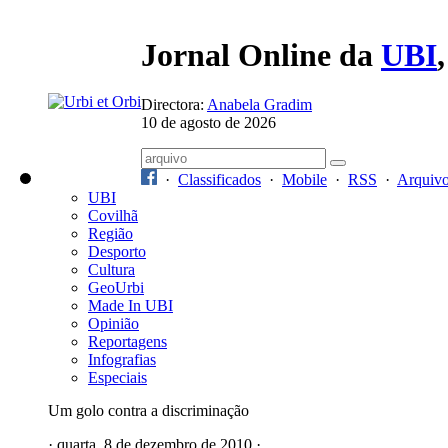
Jornal Online da
UBI
Directora:
Anabela Gradim
10 de agosto de 2026
·
Classificados
·
Mobile
·
RSS
·
Arquiv
UBI
Covilhã
Região
Desporto
Cultura
GeoUrbi
Made In UBI
Opinião
Reportagens
Infografias
Especiais
Um golo contra a discriminação
· quarta, 8 de dezembro de 2010 ·