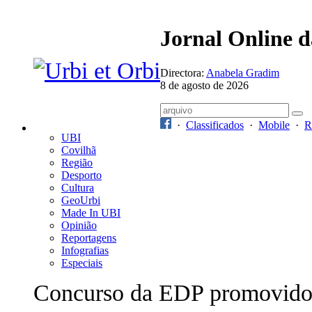
Jornal Online 
Directora:
Anabela Gradim
8 de agosto de 2026
·
Classificados
·
Mobile
·
R
UBI
Covilhã
Região
Desporto
Cultura
GeoUrbi
Made In UBI
Opinião
Reportagens
Infografias
Especiais
Concurso da EDP promovid