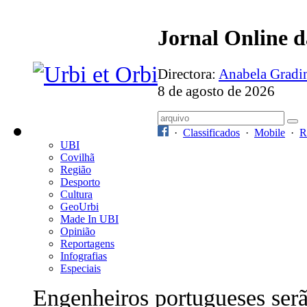
Jornal Online 
Directora:
Anabela Grad
8 de agosto de 2026
·
Classificados
·
Mobile
·
R
UBI
Covilhã
Região
Desporto
Cultura
GeoUrbi
Made In UBI
Opinião
Reportagens
Infografias
Especiais
Engenheiros portugueses ser