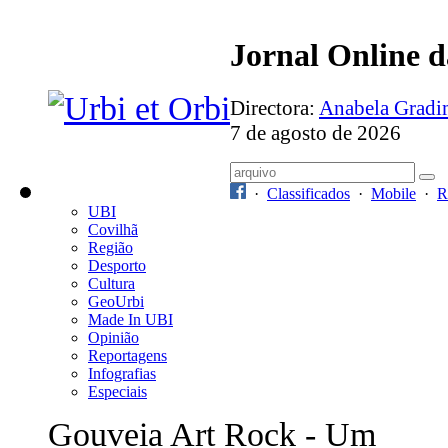
Jornal Online 
Directora:
Anabela Grad
7 de agosto de 2026
·
Classificados
·
Mobile
·
R
UBI
Covilhã
Região
Desporto
Cultura
GeoUrbi
Made In UBI
Opinião
Reportagens
Infografias
Especiais
Gouveia Art Rock - Um