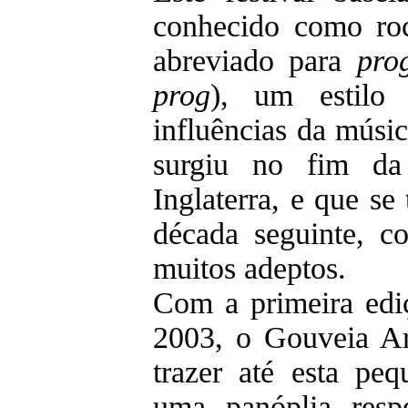
conhecido como ro
abreviado para
pro
prog
), um estilo
influências da músic
surgiu no fim d
Inglaterra, e que se
década seguinte, c
muitos adeptos.
Com a primeira edi
2003, o Gouveia A
trazer até esta peq
uma panóplia respe