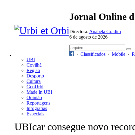
Jornal Online 
Directora:
Anabela Gradim
6 de agosto de 2026
·
Classificados
·
Mobile
·
R
UBI
Covilhã
Região
Desporto
Cultura
GeoUrbi
Made In UBI
Opinião
Reportagens
Infografias
Especiais
UBIcar consegue novo recor