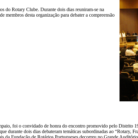
os do Rotary Clube. Durante dois dias reuniram-se na
 de membros desta organização para debater a compreensão
paio, foi o convidado de honra do encontro promovido pelo Distrito 19
s que durante dois dias debateram temáticas subordinadas ao “Rotary, 
nais da Fundação de Rotários Portugueses decorreu no Grande Auditóri