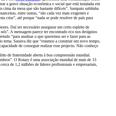
ar a grave situação económica e social que está instalada em
m cima da mesa que são bastante difíceis”. Sampaio sublinha
anceiras, entre outras, “são cada vez mais exigentes e
sta crise”, até porque “nada se pode resolver de país para
ores. Daí ser necessário assegurar um certo espírito de
s nós”. A mensagem parece ter encontrado eco nos desígnios
etudo “para analisar o que queremos ser e fazer para as
o tema. Saraiva diz que “estamos a construir um novo tempo,
 capacidade de conseguir realizar esse projecto. Não conheço
írito de fraternidade aberta à boa compreensão mundial.
embros”. O Rotary é uma associação mundial de mais de 33
erca de 1,2 milhões de líderes profissionais e empresariais,