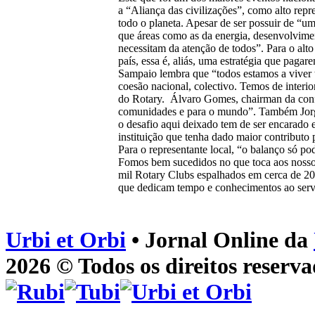
a “Aliança das civilizações”, como alto rep
todo o planeta. Apesar de ser possuir de “u
que áreas como as da energia, desenvolvimen
necessitam da atenção de todos”. Para o alto
país, essa é, aliás, uma estratégia que paga
Sampaio lembra que “todos estamos a viver t
coesão nacional, colectivo. Temos de interi
do Rotary. Álvaro Gomes, chairman da confer
comunidades e para o mundo”. Também Jorge 
o desafio aqui deixado tem de ser encarado e
instituição que tenha dado maior contributo 
Para o representante local, “o balanço só p
Fomos bem sucedidos no que toca aos nosso
mil Rotary Clubs espalhados em cerca de 200 
que dedicam tempo e conhecimentos ao ser
Urbi et Orbi
• Jornal Online da
2026 © Todos os direitos reserva