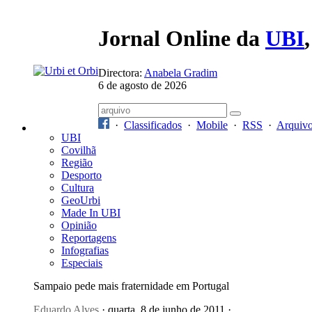
Jornal Online da
UBI
Directora:
Anabela Gradim
6 de agosto de 2026
·
Classificados
·
Mobile
·
RSS
·
Arquiv
UBI
Covilhã
Região
Desporto
Cultura
GeoUrbi
Made In UBI
Opinião
Reportagens
Infografias
Especiais
Sampaio pede mais fraternidade em Portugal
Eduardo Alves
· quarta, 8 de junho de 2011 ·