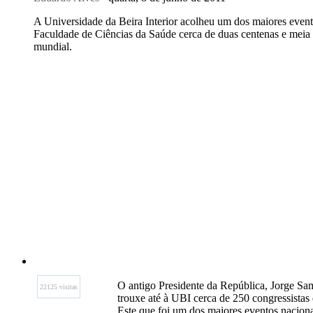
A Universidade da Beira Interior acolheu um dos maiores event
Faculdade de Ciências da Saúde cerca de duas centenas e meia
mundial.
O antigo Presidente da República, Jorge Sam
22125 visitas
trouxe até à UBI cerca de 250 congressista
Este que foi um dos maiores eventos nacio