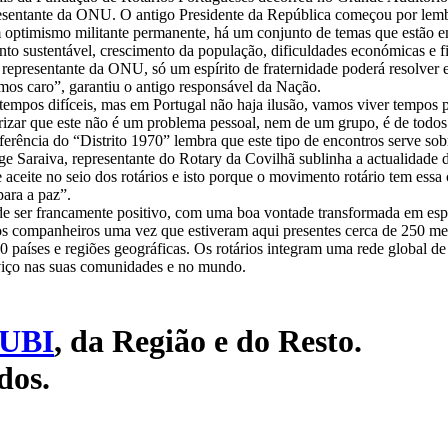
resentante da ONU. O antigo Presidente da República começou por lembr
m optimismo militante permanente, há um conjunto de temas que estão e
to sustentável, crescimento da população, dificuldades económicas e fin
 representante da ONU, só um espírito de fraternidade poderá resolver e
remos caro”, garantiu o antigo responsável da Nação.
empos difíceis, mas em Portugal não haja ilusão, vamos viver tempos pi
orizar que este não é um problema pessoal, nem de um grupo, é de todo
ência do “Distrito 1970” lembra que este tipo de encontros serve sobr
Saraiva, representante do Rotary da Covilhã sublinha a actualidade d
 aceite no seio dos rotários e isto porque o movimento rotário tem essa
para a paz”.
ode ser francamente positivo, com uma boa vontade transformada em esp
s companheiros uma vez que estiveram aqui presentes cerca de 250 m
países e regiões geográficas. Os rotários integram uma rede global de c
viço nas suas comunidades e no mundo.
UBI
, da Região e do Resto.
dos.