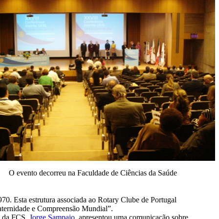
O evento decorreu na Faculdade de Ciências da Saúde
70. Esta estrutura associada ao Rotary Clube de Portugal
Fraternidade e Compreensão Mundial”.
o da FCS.
Jorge Sampaio
, apresentou uma comunicação sobre