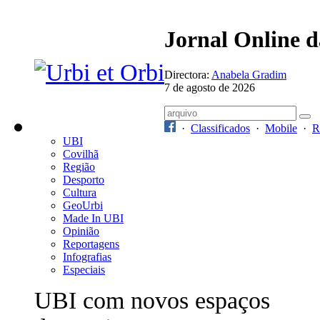
Jornal Online 
Directora:
Anabela Gradim
7 de agosto de 2026
·
Classificados
·
Mobile
·
R
UBI
Covilhã
Região
Desporto
Cultura
GeoUrbi
Made In UBI
Opinião
Reportagens
Infografias
Especiais
UBI com novos espaços