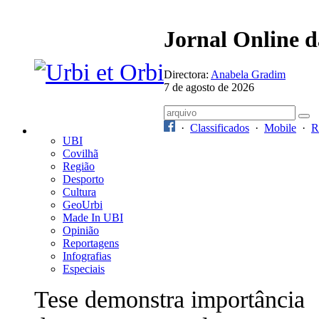
Jornal Online 
Directora:
Anabela Gradim
7 de agosto de 2026
·
Classificados
·
Mobile
·
R
UBI
Covilhã
Região
Desporto
Cultura
GeoUrbi
Made In UBI
Opinião
Reportagens
Infografias
Especiais
Tese demonstra importância