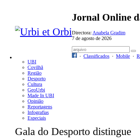
Jornal Online 
Directora:
Anabela Gradim
7 de agosto de 2026
·
Classificados
·
Mobile
·
R
UBI
Covilhã
Região
Desporto
Cultura
GeoUrbi
Made In UBI
Opinião
Reportagens
Infografias
Especiais
Gala do Desporto distingue