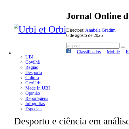
Jornal Online 
Directora:
Anabela Gradim
6 de agosto de 2026
·
Classificados
·
Mobile
·
R
UBI
Covilhã
Região
Desporto
Cultura
GeoUrbi
Made In UBI
Opinião
Reportagens
Infografias
Especiais
Desporto e ciência em anális