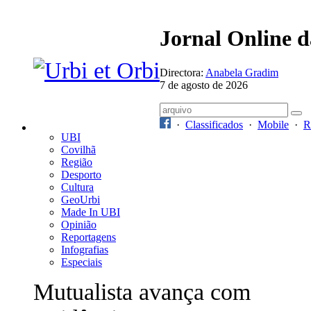
Jornal Online 
Directora:
Anabela Gradim
7 de agosto de 2026
·
Classificados
·
Mobile
·
R
UBI
Covilhã
Região
Desporto
Cultura
GeoUrbi
Made In UBI
Opinião
Reportagens
Infografias
Especiais
Mutualista avança com