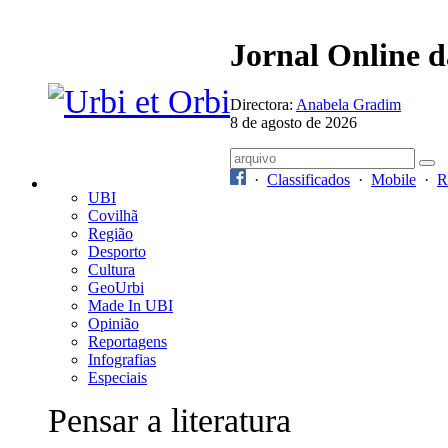
Jornal Online 
Directora:
Anabela Gradim
8 de agosto de 2026
·
Classificados
·
Mobile
·
R
UBI
Covilhã
Região
Desporto
Cultura
GeoUrbi
Made In UBI
Opinião
Reportagens
Infografias
Especiais
Pensar a literatura