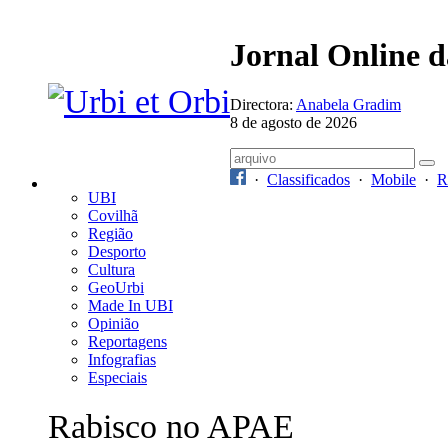
Jornal Online 
Directora:
Anabela Gradim
8 de agosto de 2026
·
Classificados
·
Mobile
·
R
UBI
Covilhã
Região
Desporto
Cultura
GeoUrbi
Made In UBI
Opinião
Reportagens
Infografias
Especiais
Rabisco no APAE