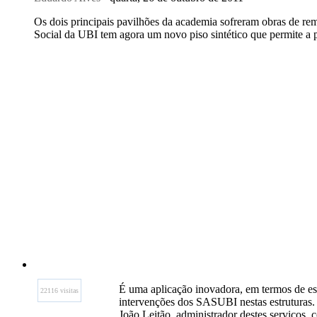
Os dois principais pavilhões da academia sofreram obras de r
Social da UBI tem agora um novo piso sintético que permite a p
É uma aplicação inovadora, em termos de est
22116 visitas
intervenções dos SASUBI nestas estruturas.
João Leitão, administrador destes serviços,