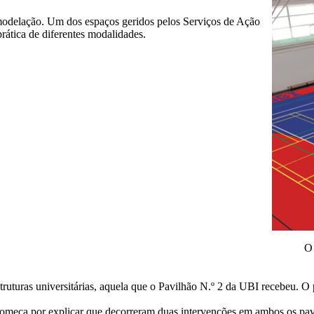
emodelação. Um dos espaços geridos pelos Serviços de Ação
rática de diferentes modalidades.
O 
ruturas universitárias, aquela que o Pavilhão N.º 2 da UBI recebeu. O p
 começa por explicar que decorreram duas intervenções em ambos os pavi