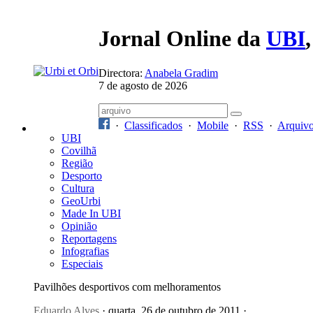
Jornal Online da
UBI
Directora:
Anabela Gradim
7 de agosto de 2026
·
Classificados
·
Mobile
·
RSS
·
Arquiv
UBI
Covilhã
Região
Desporto
Cultura
GeoUrbi
Made In UBI
Opinião
Reportagens
Infografias
Especiais
Pavilhões desportivos com melhoramentos
Eduardo Alves
· quarta, 26 de outubro de 2011 ·