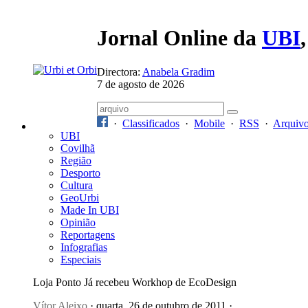
Jornal Online da
UBI
Directora:
Anabela Gradim
7 de agosto de 2026
·
Classificados
·
Mobile
·
RSS
·
Arquiv
UBI
Covilhã
Região
Desporto
Cultura
GeoUrbi
Made In UBI
Opinião
Reportagens
Infografias
Especiais
Loja Ponto Já recebeu Workhop de EcoDesign
Vítor Aleixo
· quarta, 26 de outubro de 2011 ·