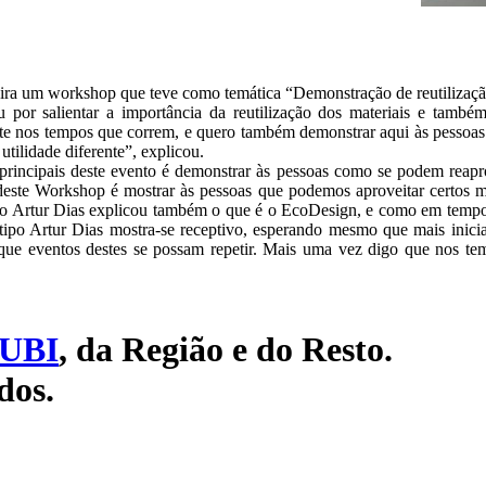
eira um workshop que teve como temática “Demonstração de reutilização
or salientar a importância da reutilização dos materiais e também e
nte nos tempos que correm, e quero também demonstrar aqui às pessoas qu
tilidade diferente”, explicou.
rincipais deste evento é demonstrar às pessoas como se podem reaprov
deste Workshop é mostrar às pessoas que podemos aproveitar certos ma
ção Artur Dias explicou também o que é o EcoDesign, e como em tempo d
tipo Artur Dias mostra-se receptivo, esperando mesmo que mais inici
a que eventos destes se possam repetir. Mais uma vez digo que nos te
UBI
, da Região e do Resto.
dos.