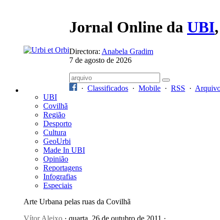
Jornal Online da
UBI
Directora:
Anabela Gradim
7 de agosto de 2026
·
Classificados
·
Mobile
·
RSS
·
Arquiv
UBI
Covilhã
Região
Desporto
Cultura
GeoUrbi
Made In UBI
Opinião
Reportagens
Infografias
Especiais
Arte Urbana pelas ruas da Covilhã
Vítor Aleixo
· quarta, 26 de outubro de 2011 ·